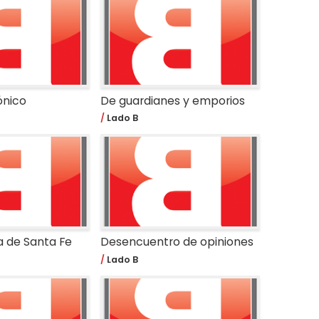
ónico
De guardianes y emporios
Lado B
a de Santa Fe
Desencuentro de opiniones
Lado B