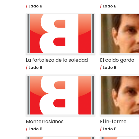
Lado B
Lado B
La fortaleza de la soledad
El caldo gordo
Lado B
Lado B
Monterrosianos
El in-forme
Lado B
Lado B