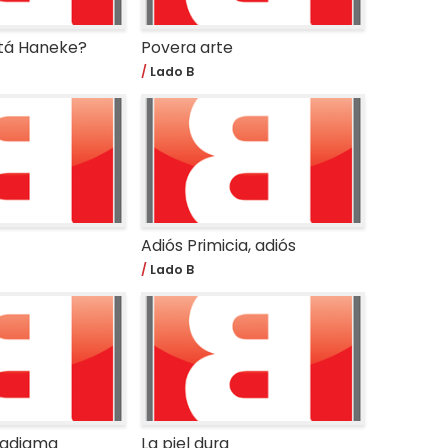
tá Haneke?
Povera arte
Lado B
Adiós Primicia, adiós
Lado B
radigma
La piel dura