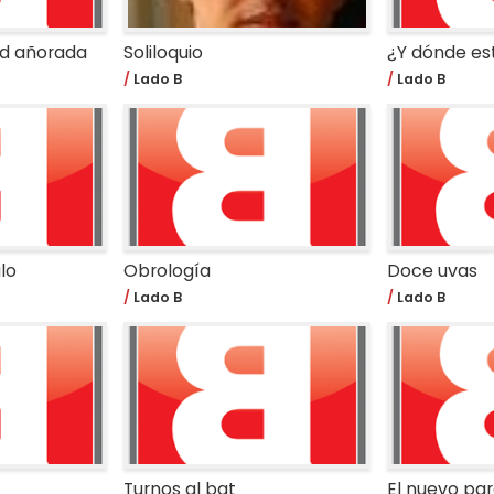
ad añorada
Soliloquio
¿Y dónde es
Lado B
Lado B
lo
Obrología
Doce uvas
Lado B
Lado B
Turnos al bat
El nuevo pa