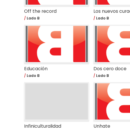
Off the record
Los nuevos cura
Lado B
Lado B
Educación
Dos cero doce
Lado B
Lado B
Infiniculturalidad
Unhate