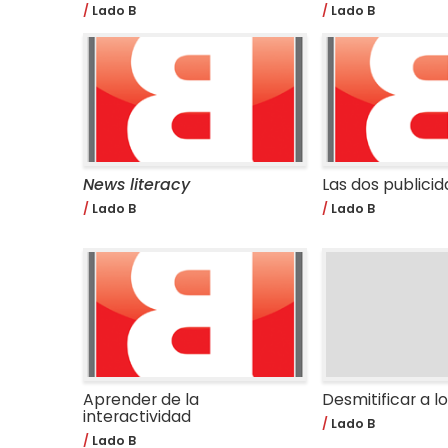
Lado B
Lado B
News literacy
Las dos publici
Lado B
Lado B
Aprender de la
Desmitificar a l
interactividad
Lado B
Lado B