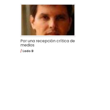
Por una recepción crítica de
medios
Lado B