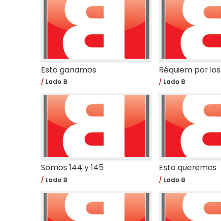
Esto ganamos
Réquiem por lo
Lado B
Lado B
Somos 144 y 145
Esto queremos
Lado B
Lado B