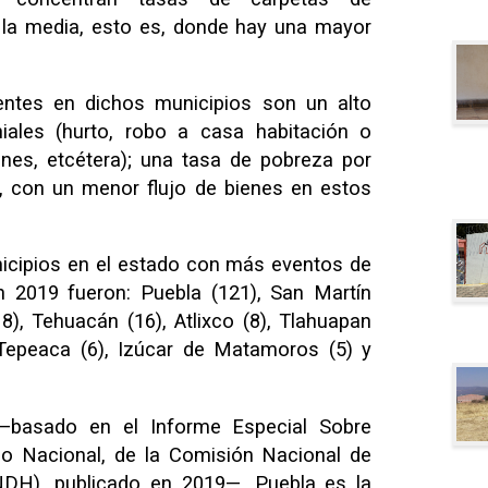
 la media, esto es, donde hay una mayor
entes en dichos municipios son un alto
iales (hurto, robo a casa habitación o
ones, etcétera); una tasa de pobreza por
r, con un menor flujo de bienes en estos
icipios en el estado con más eventos de
n 2019 fueron: Puebla (121), San Martín
), Tehuacán (16), Atlixco (8), Tlahuapan
 Tepeaca (6), Izúcar de Matamoros (5) y
—
basado en el Informe Especial Sobre
rio Nacional, de la Comisión Nacional de
DH), publicado en 2019
—,
Puebla es la