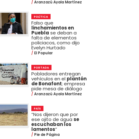
Aranzazú Ayala Martínez
POLÍTICA
Falso que
linchamientos en
Puebla
se deban a
falta de elementos
policiacos, como dijo
Evelyn Hurtado
El Popular
PORTADA
Pobladores entregan
vehículos en el
plantón
de Bonafont
; empresa
pide mesa de diálogo
Aranzazú Ayala Martínez
PAÍS
“Nos dijeron que por
ese ojito de agua
se
escuchaban los
lamentos
”
Pie de Página