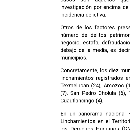
investigación por encima de
incidencia delictiva.
Otros de los factores pres
número de delitos patrimon
negocio, estafa, defraudaci
debajo de la media, es deci
municipios.
Concretamente, los diez mun
linchamientos registrados e
Texmelucan (24), Amozoc (18
(7), San Pedro Cholula (6),
Cuautlancingo (4).
En un panorama nacional
Linchamientos en el Territo
los Derechos Humanos (CN