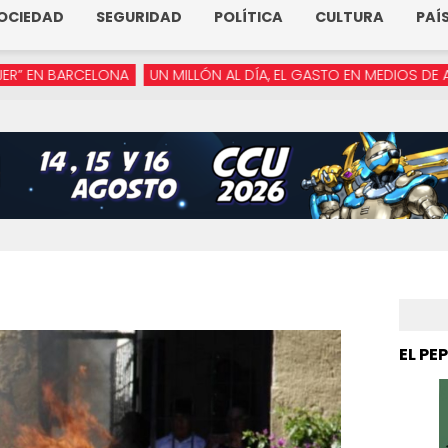
OCIEDAD
SEGURIDAD
POLÍTICA
CULTURA
PAÍ
LONA
UN MILLÓN AL DÍA, EL GASTO EN MEDIOS DE ARMENTA
“YA
EL PE