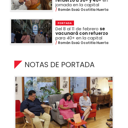
refuerzo a 30+ y 40+
en
jornada en la capital
Román Esaú Ocotitla Huerta
PORTADA
Del 8 al 11 de febrero
se
vacunará con refuerzo
para 40+ en la capital
Román Esaú Ocotitla Huerta
NOTAS DE PORTADA