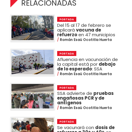
RELACIONADAS
PORTADA
Del 15 al 17 de febrero se
aplicará
vacuna de
refuerzo
en 47 municipios
Román Esaú Ocotitla Huerta
PORTADA
Afluencia en vacunación de
la capital está por
debajo
de lo esperado
: SSA
Román Esaú Ocotitla Huerta
PORTADA
SSA advierte de
pruebas
engañosas PCR y de
antígenos
Román Esaú Ocotitla Huerta
PORTADA
Se vacunará con
dosis de