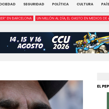
OCIEDAD
SEGURIDAD
POLÍTICA
CULTURA
PAÍ
ELONA
UN MILLÓN AL DÍA, EL GASTO EN MEDIOS DE ARMENTA
“
EL PE