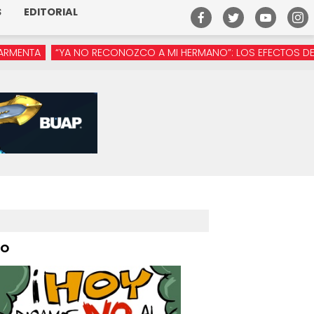
S
EDITORIAL
YA NO RECONOZCO A MI HERMANO”: LOS EFECTOS DE LA MANÓSFE
PO