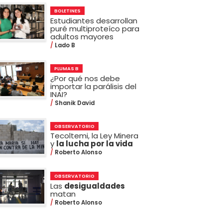
BOLETINES
Estudiantes desarrollan
puré multiproteíco para
adultos mayores
Lado B
PLUMAS B
¿Por qué nos debe
importar la parálisis del
INAI?
Shanik David
OBSERVATORIO
Tecoltemi, la Ley Minera
y
la lucha por la vida
Roberto Alonso
OBSERVATORIO
Las
desigualdades
matan
Roberto Alonso