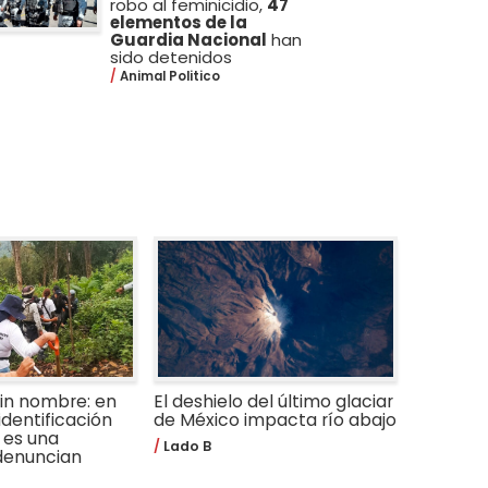
robo al feminicidio,
47
elementos de la
Guardia Nacional
han
sido detenidos
Animal Politico
in nombre: en
El deshielo del último glaciar
identificación
de México impacta río abajo
 es una
Lado B
 denuncian