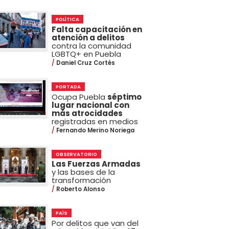
POLÍTICA
Falta capacitación en
atención a delitos
contra la comunidad
LGBTQ+ en Puebla
Daniel Cruz Cortés
PORTADA
Ocupa Puebla
séptimo
lugar nacional con
más atrocidades
registradas en medios
Fernando Merino Noriega
OBSERVATORIO
Las Fuerzas Armadas
y las bases de la
transformación
Roberto Alonso
PAÍS
Por delitos que van del