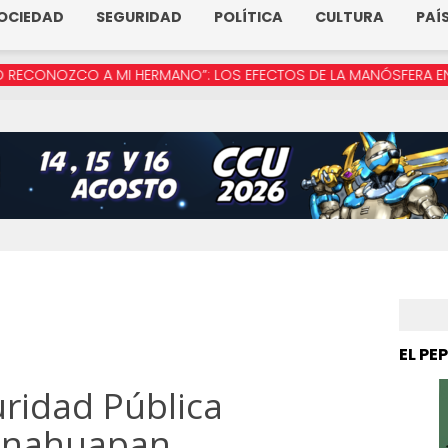
OCIEDAD
SEGURIDAD
POLÍTICA
CULTURA
PAÍ
O A MI HERMANO”: LOS EFECTOS DE LA MANÓSFERA EN MÉXICO
EL PE
ridad Pública
ignahuapan