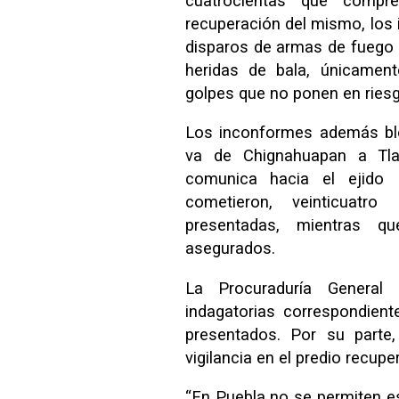
cuatrocientas que compr
recuperación del mismo, los 
disparos de armas de fuego a
heridas de bala, únicamen
golpes que no ponen en riesgo
Los inconformes además blo
va de Chignahuapan a Tla
comunica hacia el ejido 
cometieron, veinticuatr
presentadas, mientras q
asegurados.
La Procuraduría General
indagatorias correspondiente
presentados. Por su parte,
vigilancia en el predio recupe
“En Puebla no se permiten es