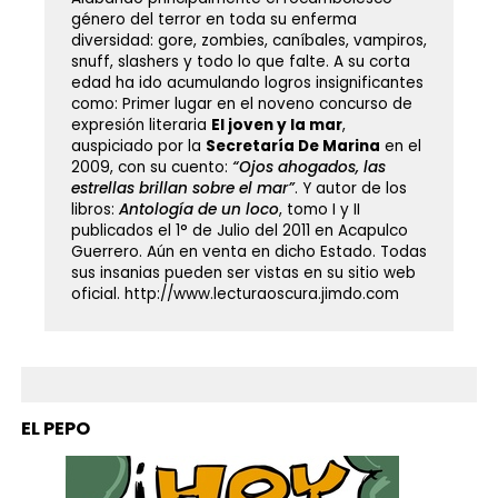
género del terror en toda su enferma
diversidad: gore, zombies, caníbales, vampiros,
snuff, slashers y todo lo que falte. A su corta
edad ha ido acumulando logros insignificantes
como: Primer lugar en el noveno concurso de
expresión literaria
El joven y la mar
,
auspiciado por la
Secretaría De Marina
en el
2009, con su cuento:
“Ojos ahogados, las
estrellas brillan sobre el mar”
. Y autor de los
libros:
Antología de un loco
, tomo I y II
publicados el 1° de Julio del 2011 en Acapulco
Guerrero. Aún en venta en dicho Estado. Todas
sus insanias pueden ser vistas en su sitio web
oficial. http://www.lecturaoscura.jimdo.com
EL PEPO