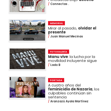
Connectas .
MEMORIAL
Mirar al pasado,
olvidar el
presente
Juan Manuel Mecinas
FOTOGALERÍA
Manu vive
: la lucha por la
movilidad incluyente sigue
Lado B
PORTADA
A cuatro años del
feminicidio de Nazaria
, los
culpables continúan sin
sentencia
Aranzazú Ayala Martínez