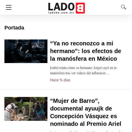
Portada
“Ya no reconozco a mi
hermano”: los efectos de
la manósfera en México
Isabel relata cómo su hermano Ángel cayó en la
manósfera tras ver videos del influencer…
Hace % días
“Mujer de Barro”,
documental ayuujk de
Concepción Vásquez es
nominado al Premio Ariel