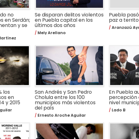
ado no
Se disparan delitos violentos
Puebla pasó
os en Serdán;
en Puebla capital en los
paz a territo
umentan y se
últimos dos años
Aranzazú Aya
Mely Arellano
artínez
 los
San Andrés y San Pedro
En Puebla a
sos en
Cholula entre los 100
percepción 
14 y 2015
municipios más violentos
nivel munici
del país
guilar
Lado B
Ernesto Aroche Aguilar