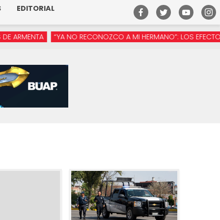
S
EDITORIAL
TA
“YA NO RECONOZCO A MI HERMANO”: LOS EFECTOS DE LA M