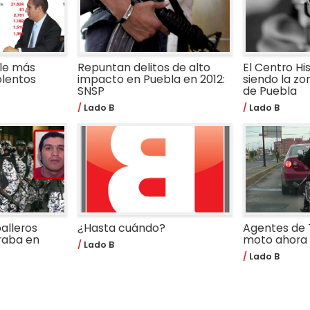
le más
Repuntan delitos de alto
El Centro Hi
olentos
impacto en Puebla en 2012:
siendo la zo
SNSP
de Puebla
Lado B
Lado B
alleros
¿Hasta cuándo?
Agentes de 
raba en
moto ahora 
Lado B
Lado B