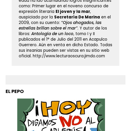
edad ha ido acumulando logros insignificantes
como: Primer lugar en el noveno concurso de
expresión literaria
El joven y la mar
,
auspiciado por la
Secretaría De Marina
en el
2009, con su cuento:
“Ojos ahogados, las
estrellas brillan sobre el mar”
. Y autor de los
libros:
Antología de un loco
, tomo I y II
publicados el 1° de Julio del 2011 en Acapulco
Guerrero. Aún en venta en dicho Estado. Todas
sus insanias pueden ser vistas en su sitio web
oficial. http://www.lecturaoscura.jimdo.com
EL PEPO