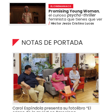
EL CINEMANIACO
Promising Young Woman
,
el curioso
psycho-thriller
feminista que tienes que ver
Héctor Jesús Cristino Lucas
NOTAS DE PORTADA
Carol Espíndola presenta su fotolibro “El