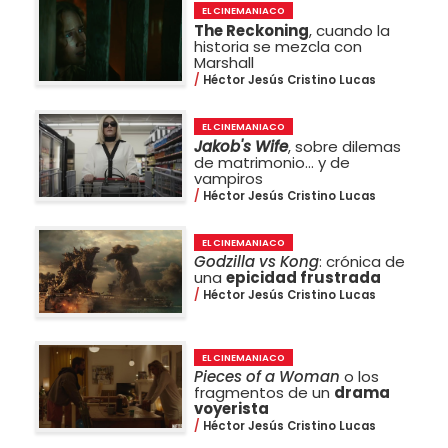
EL CINEMANIACO
The Reckoning
, cuando la
historia se mezcla con
Marshall
Héctor Jesús Cristino Lucas
EL CINEMANIACO
Jakob's Wife
, sobre dilemas
de matrimonio… y de
vampiros
Héctor Jesús Cristino Lucas
EL CINEMANIACO
Godzilla vs Kong
: crónica de
una
epicidad frustrada
Héctor Jesús Cristino Lucas
EL CINEMANIACO
Pieces of a Woman
o los
fragmentos de un
drama
voyerista
Héctor Jesús Cristino Lucas