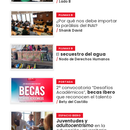
Lado B
PLUMAS B
¿Por qué nos debe importar
la parálisis del INAI?
Shanik David
PLUMAS B
El
secuestro del agua
Nodo de Derechos Humanos
PORTADA
2ª convocatoria “Desafíos
Académicos”,
becas Ibero
que reconocen el talento
Bety del Castillo
ESPACIO IBERO
Juventudes y
adultocentrismo
en la