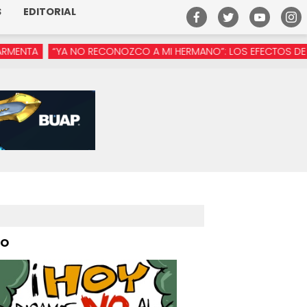
S
EDITORIAL
A NO RECONOZCO A MI HERMANO”: LOS EFECTOS DE LA MANÓSFER
PO