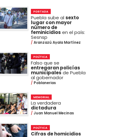
PORTADA
Puebla sube al
sexto
lugar con mayor
número de
feminicidios
en el país:
Sesnsp
Aranzazú Ayala Martínez
POLÍTICA
Falso que se
entregaran policías
municipales
de Puebla
al gobernador
Poblanerias
MEMORIAL
La verdadera
dictadura
Juan Manuel Mecinas
POLÍTICA
Cifras de homicidios