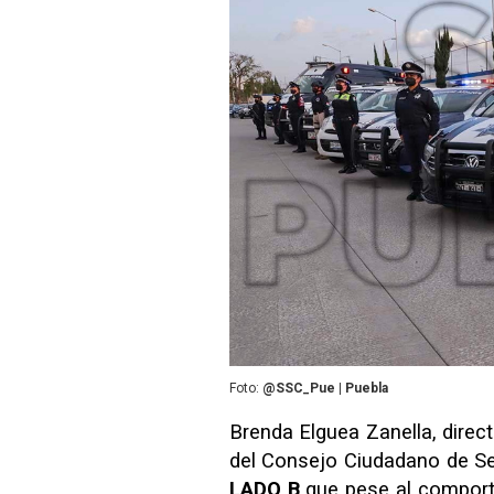
Foto:
@SSC_Pue | Puebla
Brenda Elguea Zanella, direc
del Consejo Ciudadano de Seg
LADO B
que pese al comporta