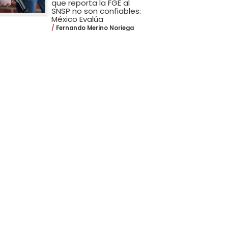
que reporta la FGE al
SNSP no son confiables:
México Evalúa
Fernando Merino Noriega