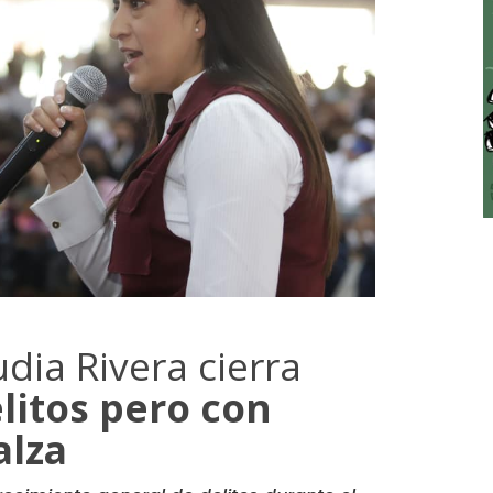
udia Rivera cierra
itos pero con
alza