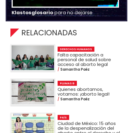
Klastosglosario
para no dejarse
RELACIONADAS
DERECHOS HUMANOS
Falta capacitación a
personal de salud sobre
acceso al aborto legal
Samantha Paéz
PLUMAS B
Quienes abortamos,
votamos: ¡aborto legal!
Samantha Paéz
PAÍS
Ciudad de México: 15 años
de la despenalización del
aborto entre el derecho y el