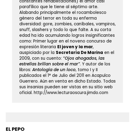
constantes rehabilitaciones) el amor casi
parafílico que le tiene al séptimo arte.
Alabando principalmente el rocambolesco
género del terror en toda su enferma
diversidad: gore, zombies, caníbales, vampiros,
snuff, slashers y todo lo que falte. A su corta
edad ha ido acumulando logros insignificantes
como: Primer lugar en el noveno concurso de
expresión literaria
El joven y la mar
,
auspiciado por la
Secretaría De Marina
en el
2009, con su cuento:
“Ojos ahogados, las
estrellas brillan sobre el mar”
. Y autor de los
libros:
Antología de un loco
, tomo I y II
publicados el 1° de Julio del 2011 en Acapulco
Guerrero. Aún en venta en dicho Estado. Todas
sus insanias pueden ser vistas en su sitio web
oficial. http://www.lecturaoscura.jimdo.com
EL PEPO