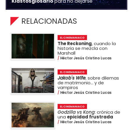
Klastosglosario
para no dejarse
RELACIONADAS
EL CINEMANIACO
The Reckoning
, cuando la
historia se mezcla con
Marshall
Héctor Jesús Cristino Lucas
EL CINEMANIACO
Jakob's Wife
, sobre dilemas
de matrimonio… y de
vampiros
Héctor Jesús Cristino Lucas
EL CINEMANIACO
Godzilla vs Kong
: crónica de
una
epicidad frustrada
Héctor Jesús Cristino Lucas