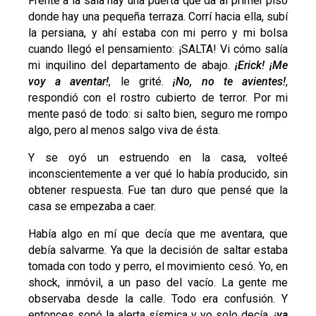
Frente a la sala hay una puerta que da al primer piso
donde hay una pequeña terraza. Corrí hacia ella, subí
la persiana, y ahí estaba con mi perro y mi bolsa
cuando llegó el pensamiento: ¡SALTA! Vi cómo salía
mi inquilino del departamento de abajo.
¡Erick! ¡Me
voy a aventar!
, le grité.
¡No, no te avientes!
,
respondió con el rostro cubierto de terror. Por mi
mente pasó de todo: si salto bien, seguro me rompo
algo, pero al menos salgo viva de ésta.
Y se oyó un estruendo en la casa, volteé
inconscientemente a ver qué lo había producido, sin
obtener respuesta. Fue tan duro que pensé que la
casa se empezaba a caer.
Había algo en mí que decía que me aventara, que
debía salvarme. Ya que la decisión de saltar estaba
tomada con todo y perro, el movimiento cesó. Yo, en
shock, inmóvil, a un paso del vacío. La gente me
observaba desde la calle. Todo era confusión. Y
entonces sonó la alerta sísmica y yo solo decía,
¡ya