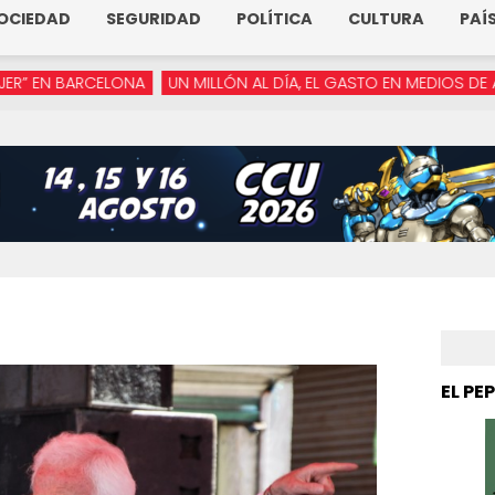
OCIEDAD
SEGURIDAD
POLÍTICA
CULTURA
PAÍ
ONA
UN MILLÓN AL DÍA, EL GASTO EN MEDIOS DE ARMENTA
“YA
EL PE