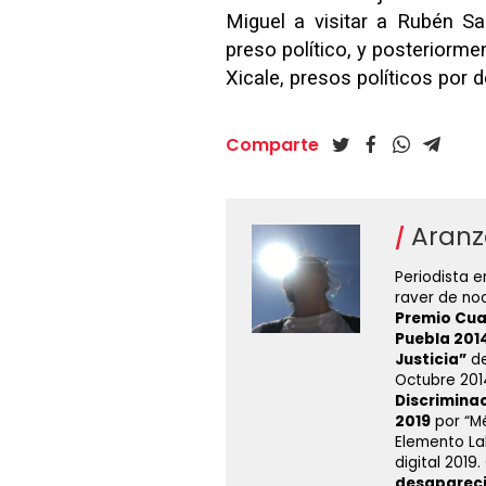
Miguel a visitar a Rubén Sar
preso político, y posteriorme
Xicale, presos políticos por 
Comparte
Aranz
Periodista e
raver de no
Premio Cu
Puebla 201
Justicia”
de
Octubre 201
Discrimina
2019
por “Mé
Elemento La
digital 201
desaparec