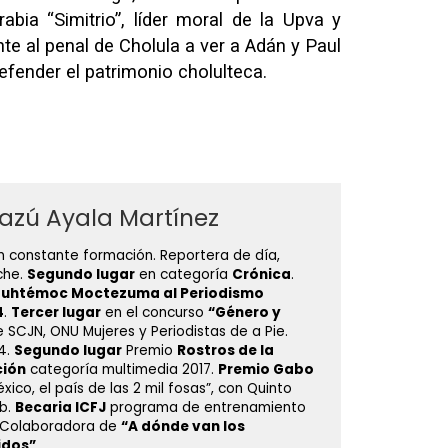
abia “Simitrio”, líder moral de la Upva y
nte al penal de Cholula a ver a Adán y Paul
defender el patrimonio cholulteca.
azú Ayala Martínez
n constante formación. Reportera de día,
che.
Segundo lugar
en categoría
Crónica
.
auhtémoc Moctezuma al Periodismo
4
.
Tercer lugar
en el concurso
“Género y
 SCJN, ONU Mujeres y Periodistas de a Pie.
4.
Segundo lugar
Premio
Rostros de la
ción
categoría multimedia 2017.
Premio Gabo
xico, el país de las 2 mil fosas”, con Quinto
b.
Becaria ICFJ
programa de entrenamiento
9. Colaboradora de
“A dónde van los
idos”