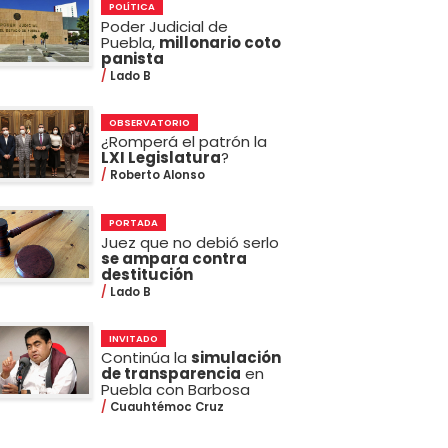
POLÍTICA
Poder Judicial de
Puebla,
millonario coto
panista
Lado B
OBSERVATORIO
¿Romperá el patrón la
LXI Legislatura
?
Roberto Alonso
PORTADA
Juez que no debió serlo
se ampara contra
destitución
Lado B
INVITADO
Continúa la
simulación
de transparencia
en
Puebla con Barbosa
Cuauhtémoc Cruz