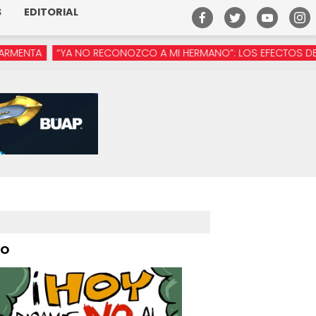
S
EDITORIAL
 NO RECONOZCO A MI HERMANO”: LOS EFECTOS DE LA MANÓSFERA
PO