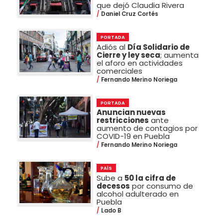
que dejó Claudia Rivera
Daniel Cruz Cortés
PORTADA
Adiós al
Día Solidario de
Cierre y ley seca
; aumenta
el aforo en actividades
comerciales
Fernando Merino Noriega
PORTADA
Anuncian nuevas
restricciones
ante
aumento de contagios por
COVID-19 en Puebla
Fernando Merino Noriega
PAÍS
Sube a
50 la cifra de
decesos
por consumo de
alcohol adulterado en
Puebla
Lado B