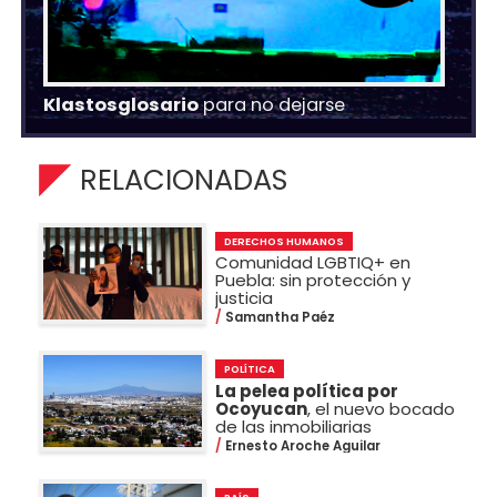
Klastosglosario
para no dejarse
RELACIONADAS
DERECHOS HUMANOS
Comunidad LGBTIQ+ en
Puebla: sin protección y
justicia
Samantha Paéz
POLÍTICA
La pelea política por
Ocoyucan
, el nuevo bocado
de las inmobiliarias
Ernesto Aroche Aguilar