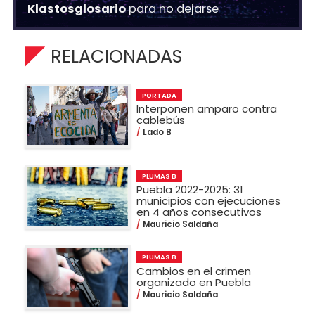
Klastosglosario
para no dejarse
RELACIONADAS
PORTADA
Interponen amparo contra
cablebús
Lado B
PLUMAS B
Puebla 2022-2025: 31
municipios con ejecuciones
en 4 años consecutivos
Mauricio Saldaña
PLUMAS B
Cambios en el crimen
organizado en Puebla
Mauricio Saldaña