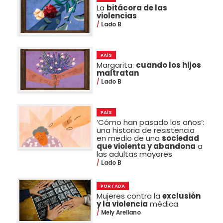
La
bitácora de las
violencias
Lado B
PAÍS
Margarita:
cuando los hijos
maltratan
Lado B
PAÍS
‘Cómo han pasado los años’:
una historia de resistencia
en medio de una
sociedad
que violenta y abandona
a
las adultas mayores
Lado B
PORTADA
Mujeres contra la
exclusión
y la violencia
médica
Mely Arellano