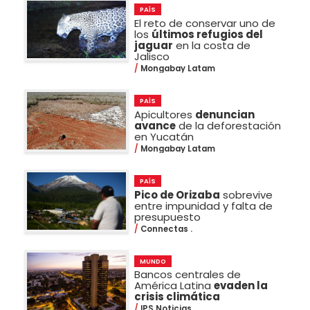
PAÍS
El reto de conservar uno de
los
últimos refugios del
jaguar
en la costa de
Jalisco
Mongabay Latam
PAÍS
Apicultores
denuncian
avance
de la deforestación
en Yucatán
Mongabay Latam
PAÍS
Pico de Orizaba
sobrevive
entre impunidad y falta de
presupuesto
Connectas .
MUNDO
Bancos centrales de
América Latina
evaden la
crisis climática
IPS Noticias