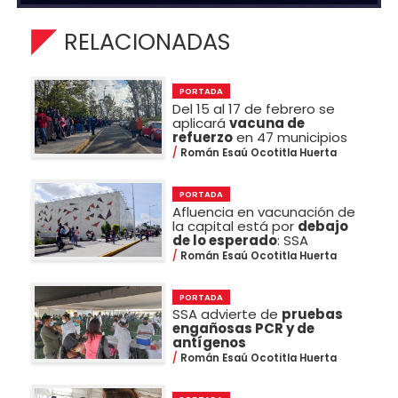
RELACIONADAS
PORTADA
Del 15 al 17 de febrero se
aplicará
vacuna de
refuerzo
en 47 municipios
Román Esaú Ocotitla Huerta
PORTADA
Afluencia en vacunación de
la capital está por
debajo
de lo esperado
: SSA
Román Esaú Ocotitla Huerta
PORTADA
SSA advierte de
pruebas
engañosas PCR y de
antígenos
Román Esaú Ocotitla Huerta