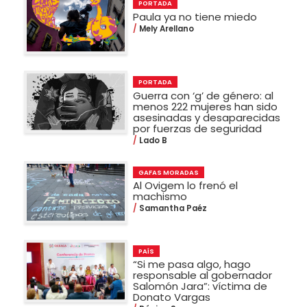
PORTADA
Paula ya no tiene miedo
Mely Arellano
PORTADA
Guerra con ‘g’ de género: al
menos 222 mujeres han sido
asesinadas y desaparecidas
por fuerzas de seguridad
Lado B
GAFAS MORADAS
Al Ovigem lo frenó el
machismo
Samantha Paéz
PAÍS
“Si me pasa algo, hago
responsable al gobernador
Salomón Jara”: víctima de
Donato Vargas