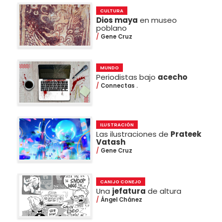
CULTURA
Dios maya
en museo
poblano
Gene Cruz
MUNDO
Periodistas bajo
acecho
Connectas .
ILUSTRACIÓN
Las ilustraciones de
Prateek
Vatash
Gene Cruz
CANIJO CONEJO
Una
jefatura
de altura
Ángel Chánez