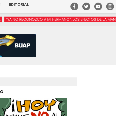
S
EDITORIAL
ECONOZCO A MI HERMANO”: LOS EFECTOS DE LA MANÓSFERA EN M
PO