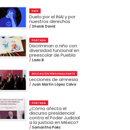
PAÍS
Duelo por el INAI y por
nuestros derechos
Shanik David
PORTADA
Discriminan a niño con
diversidad funcional en
preescolar de Puebla
Lado B
EDUCACIÓN PERSONALIZANTE
Lecciones de amnesia
Juan Martín López Calva
PORTADA
¿Cómo afecta el
discurso presidencial
contra el Poder Judicial
a la justicia en México?
Samantha Paéz