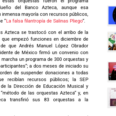
, estas orquestas fueron el programa
l dueño del Banco Azteca, aunque esa
su inmensa mayoría con recursos públicos,
e “
La falsa filantropía de Salinas Pliego
”.
s Azteca se trastocó con el arribo de la
al que empezó funciones en diciembre de
de que Andrés Manuel López Obrador
dente de México firmó un convenio con
en marcha un programa de 300 orquestas y
rticipantes”; a dos meses de iniciado su
a orden de suspender donaciones a todas
ue recibían recursos públicos; la SEP
n de la Dirección de Educación Musical y
 “método de las orquestas Azteca” y, en
eca transfirió sus 83 orquestas a la