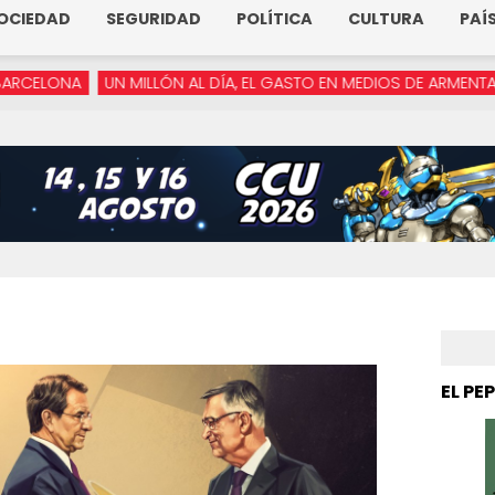
OCIEDAD
SEGURIDAD
POLÍTICA
CULTURA
PAÍ
UN MILLÓN AL DÍA, EL GASTO EN MEDIOS DE ARMENTA
“YA NO R
EL PE