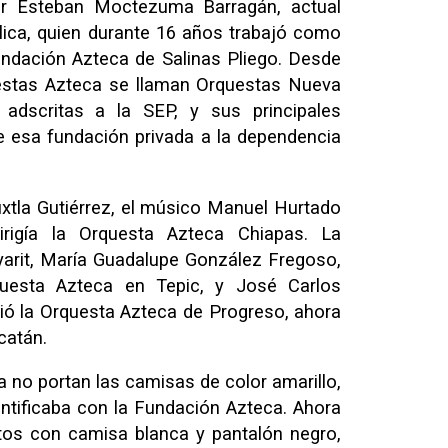
or Esteban Moctezuma Barragán, actual
lica, quien durante 16 años trabajó como
undación Azteca de Salinas Pliego. Desde
estas Azteca se llaman Orquestas Nueva
dscritas a la SEP, y sus principales
e esa fundación privada a la dependencia
xtla Gutiérrez, el músico Manuel Hurtado
rigía la Orquesta Azteca Chiapas. La
arit, María Guadalupe González Fregoso,
questa Azteca en Tepic, y José Carlos
igió la Orquesta Azteca de Progreso, ahora
catán.
a no portan las camisas de color amarillo,
dentificaba con la Fundación Azteca. Ahora
tos con camisa blanca y pantalón negro,