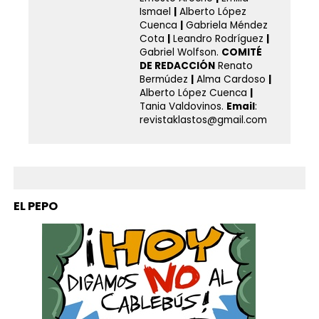
Ismael
|
Alberto López
Cuenca
|
Gabriela Méndez
Cota
|
Leandro Rodríguez
|
Gabriel Wolfson.
COMITÉ
DE REDACCIÓN
Renato
Bermúdez
|
Alma Cardoso
|
Alberto López Cuenca
|
Tania Valdovinos.
Email
:
revistaklastos@gmail.com
EL PEPO