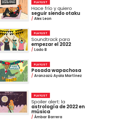
PLAYLIST
Hace frío y quiero
seguir siendo otaku
Alex Leon
PLAYLIST
Soundtrack para
empezar el 2022
Lado B
PLAYLIST
Posada wapachosa
Aranzazú Ayala Martínez
PLAYLIST
Spoiler alert: la
astrología de 2022 en
música
Ámbar Barrera