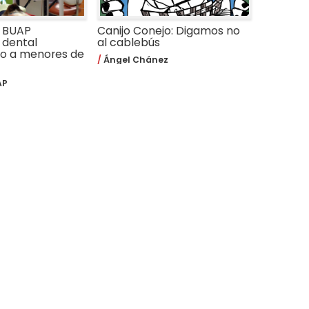
a BUAP
Canijo Conejo: Digamos no
 dental
al cablebús
do a menores de
Ángel Chánez
AP