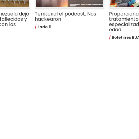
nezuela dejó
Territorial el pódcast: Nos
Proporcion
fallecidos y
hackearon
tratamiento
con los
especializa
Lado B
edad
Boletines BU