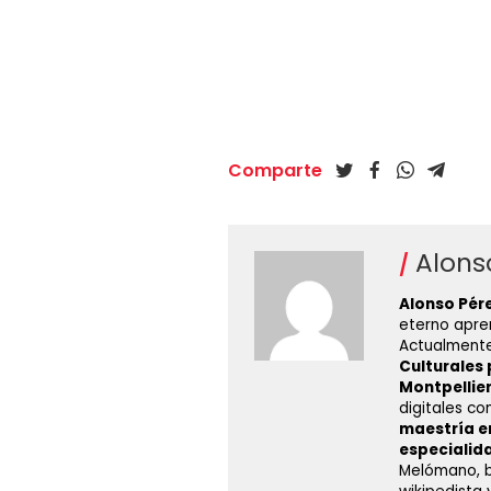
Comparte
Alons
Alonso Pér
eterno apren
Actualment
Culturales 
Montpellie
digitales co
maestría e
especialida
Melómano, bi