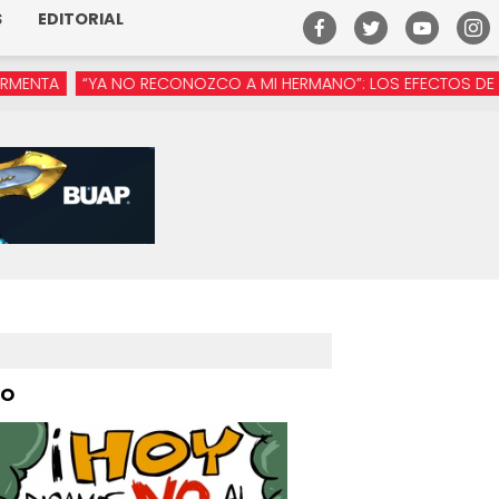
S
EDITORIAL
“YA NO RECONOZCO A MI HERMANO”: LOS EFECTOS DE LA MANÓSF
PO