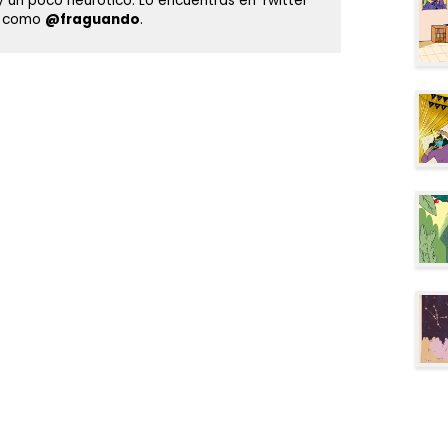
y un poco neurótico. Lo encuentras en Twitter
m como
@fraguando
.