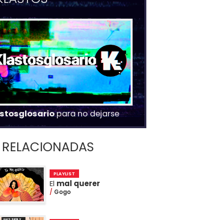
stosglosario
para no dejarse
RELACIONADAS
PLAYLIST
El
mal querer
Gogo