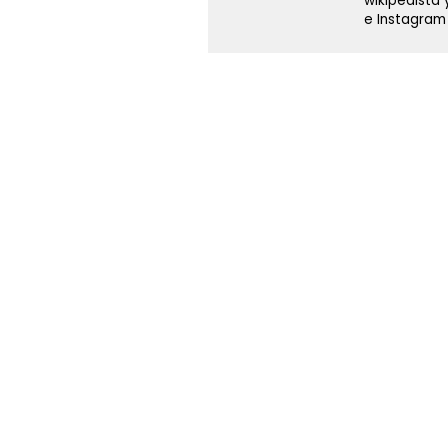
wikipedista 
e Instagra