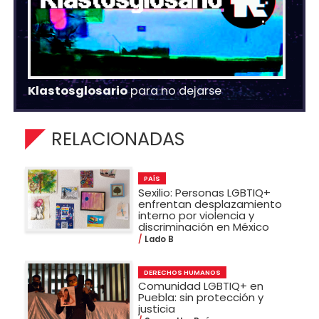
Klastosglosario
para no dejarse
RELACIONADAS
PAÍS
Sexilio: Personas LGBTIQ+
enfrentan desplazamiento
interno por violencia y
discriminación en México
Lado B
DERECHOS HUMANOS
Comunidad LGBTIQ+ en
Puebla: sin protección y
justicia