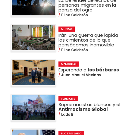
EU: Defender derechos de
personas migrantes en la
panza del ogro
Bilha Calderón
MUNDO
Irán: Una guerra que lapida
los cimientos de lo que
pensábamos inamovible
Bilha Calderón
MEMORIAL
Esperando a
los bárbaros
Juan Manuel Mecinas
PLUMAS B
Supremacistas blancos y el
Antirracismo Global
Lado B
EL OTRO LADO