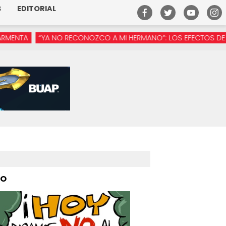
S
EDITORIAL
ECONOZCO A MI HERMANO”: LOS EFECTOS DE LA MANÓSFERA EN M
PO