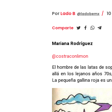
Por
Lado B
10
@ladobemx
Comparte
Mariana Rodríguez
@costraconlimon
El hombre de las latas de sop
allá en los lejanos años 70s
La pequeña gallina roja es un