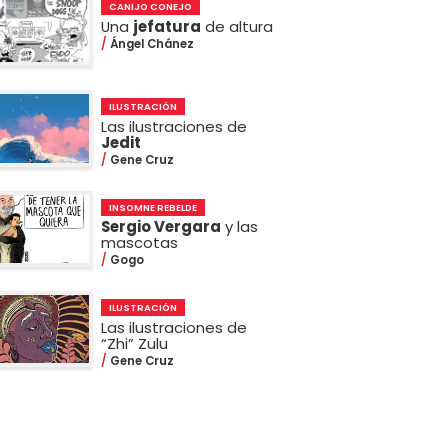
CANIJO CONEJO
Una
jefatura
de altura
Ángel Chánez
ILUSTRACIÓN
Las ilustraciones de
Jedit
Gene Cruz
INSOMNE REBELDE
Sergio Vergara
y las
mascotas
Gogo
ILUSTRACIÓN
Las ilustraciones de
“Zhi” Zulu
Gene Cruz