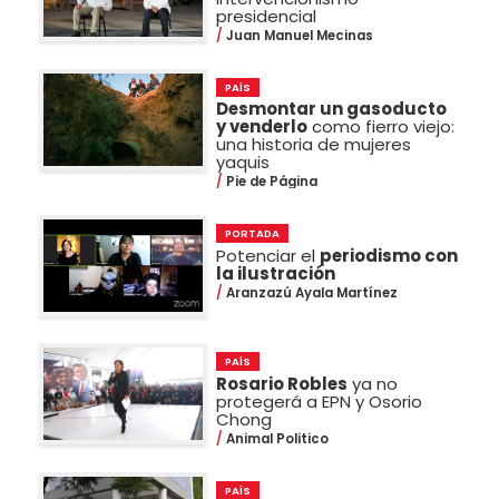
presidencial
Juan Manuel Mecinas
PAÍS
Desmontar un gasoducto
y venderlo
como fierro viejo:
una historia de mujeres
yaquis
Pie de Página
PORTADA
Potenciar el
periodismo con
la ilustración
Aranzazú Ayala Martínez
PAÍS
Rosario Robles
ya no
protegerá a EPN y Osorio
Chong
Animal Politico
PAÍS