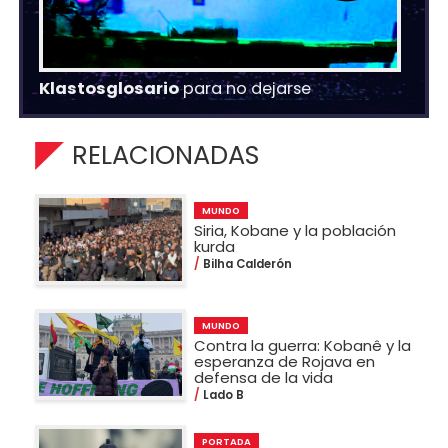
Klastosglosario
para no dejarse
RELACIONADAS
MUNDO
Siria, Kobane y la población
kurda
Bilha Calderón
MUNDO
Contra la guerra: Kobanê y la
esperanza de Rojava en
defensa de la vida
Lado B
PORTADA