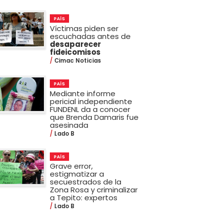
PAÍS
Víctimas piden ser
escuchadas antes de
desaparecer
fideicomisos
Cimac Noticias
PAÍS
Mediante informe
pericial independiente
FUNDENL da a conocer
que Brenda Damaris fue
asesinada
Lado B
PAÍS
Grave error,
estigmatizar a
secuestrados de la
Zona Rosa y criminalizar
a Tepito: expertos
Lado B