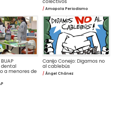
colectivos
Amapola Periodismo
a BUAP
Canijo Conejo: Digamos no
 dental
al cablebús
do a menores de
Ángel Chánez
AP