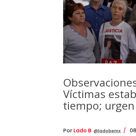
Observaciones
Víctimas esta
tiempo; urgen 
Por
Lado B
08
@ladobemx