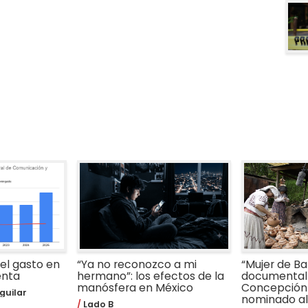
 el gasto en
“Ya no reconozco a mi
“Mujer de Bar
enta
hermano”: los efectos de la
documental 
manósfera en México
Concepción
guilar
nominado al 
Lado B