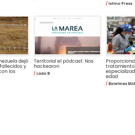
Istmo Press
nezuela dejó
Territorial el pódcast: Nos
Proporcion
fallecidos y
hackearon
tratamiento
con los
especializa
Lado B
edad
Boletines BU