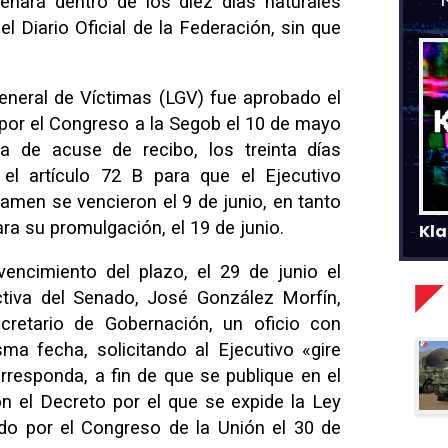
enará dentro de los diez días naturales
el Diario Oficial de la Federación, sin que
eneral de Víctimas (LGV) fue aprobado el
 por el Congreso a la Segob el 10 de mayo
 de acuse de recibo, los treinta días
el artículo 72 B para que el Ejecutivo
tamen se vencieron el 9 de junio, en tanto
ara su promulgación, el 19 de junio.
Kla
vencimiento del plazo, el 29 de junio el
ctiva del Senado, José González Morfín,
ecretario de Gobernación, un oficio con
a fecha, solicitando al Ejecutivo «gire
rresponda, a fin de que se publique en el
ión el Decreto por el que se expide la Ley
do por el Congreso de la Unión el 30 de