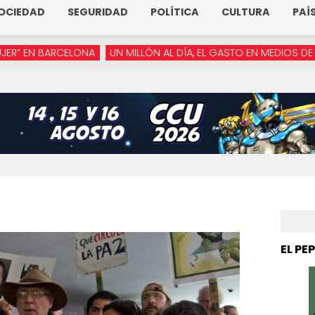
OCIEDAD
SEGURIDAD
POLÍTICA
CULTURA
PAÍ
CELONA
UN MILLÓN AL DÍA, EL GASTO EN MEDIOS DE ARMENTA
“
EL PE