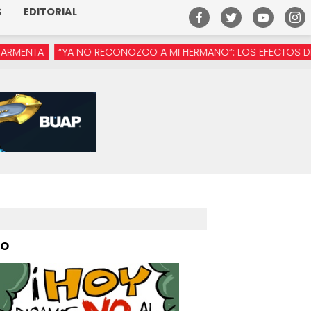
S
EDITORIAL
YA NO RECONOZCO A MI HERMANO”: LOS EFECTOS DE LA MANÓSFE
PO