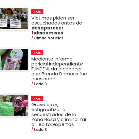
PAÍS
Víctimas piden ser
escuchadas antes de
desaparecer
fideicomisos
Cimac Noticias
PAÍS
Mediante informe
pericial independiente
FUNDENL da a conocer
que Brenda Damaris fue
asesinada
Lado B
PAÍS
Grave error,
estigmatizar a
secuestrados de la
Zona Rosa y criminalizar
a Tepito: expertos
Lado B