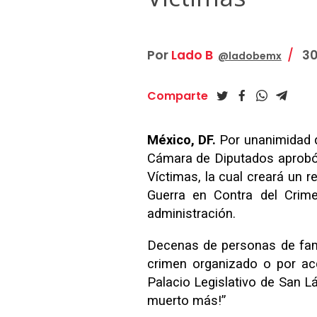
Por
Lado B
30
@ladobemx
Comparte
México, DF.
Por unanimidad d
Cámara de Diputados aprobó 
Víctimas, la cual creará un 
Guerra en Contra del Crime
administración.
Decenas de personas de fami
crimen organizado o por acc
Palacio Legislativo de San L
muerto más!”