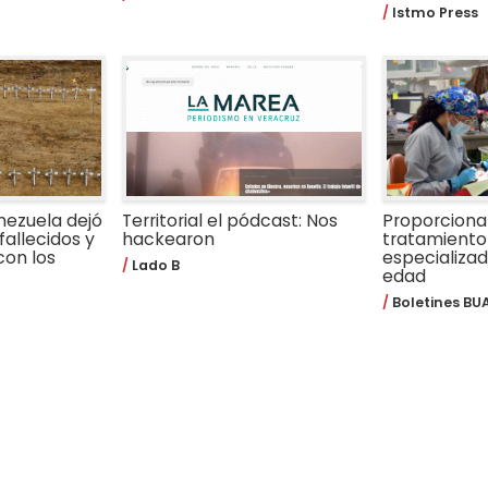
Istmo Press
nezuela dejó
Territorial el pódcast: Nos
Proporcion
fallecidos y
hackearon
tratamiento
con los
especializa
Lado B
edad
Boletines BU