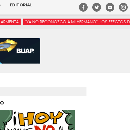
S
EDITORIAL
“YA NO RECONOZCO A MI HERMANO”: LOS EFECTOS DE LA MANÓS
PO