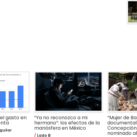
 el gasto en
“Ya no reconozco a mi
“Mujer de Bar
enta
hermano”: los efectos de la
documental 
manósfera en México
Concepción
guilar
nominado al 
Lado B