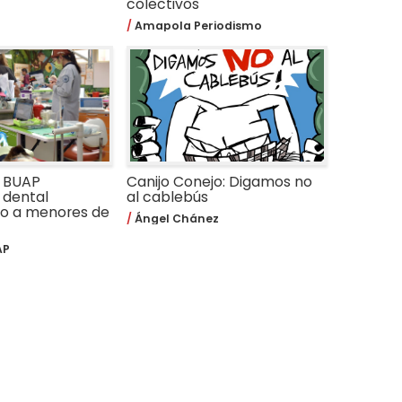
colectivos
Amapola Periodismo
a BUAP
Canijo Conejo: Digamos no
 dental
al cablebús
do a menores de
Ángel Chánez
AP