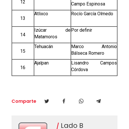
12
Campo Espinosa
Atlixco
Rocío García Olmedo
13
Izúcar de
Por definir
14
Matamoros
Tehuacán
Marco Antonio
15
Bálseca Romero
Ajalpan
Lisandro Campos
16
Córdova
Comparte
Lado B