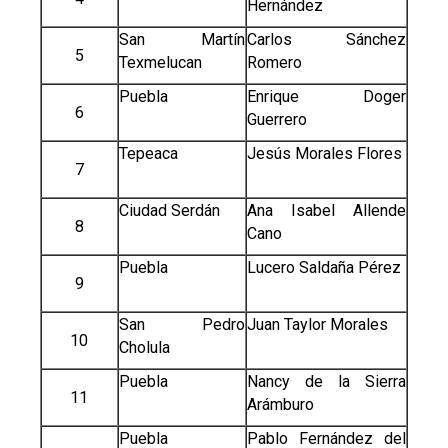
Hernández
San Martín
Carlos Sánchez
5
Texmelucan
Romero
Puebla
Enrique Doger
6
Guerrero
Tepeaca
Jesús Morales Flores
7
Ciudad Serdán
Ana Isabel Allende
8
Cano
Puebla
Lucero Saldaña Pérez
9
San Pedro
Juan Taylor Morales
10
Cholula
Puebla
Nancy de la Sierra
11
Arámburo
Puebla
Pablo Fernández del