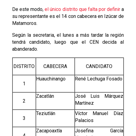
De este modo,
el único distrito que falta por definir
a
su representante es el 14 con cabecera en Izúcar de
Matamoros.
Según la secretaria, el lunes a más tardar la región
tendrá candidato, luego que el CEN decida al
abanderado.
DISTRITO
CABECERA
CANDIDATO
Huauchinango
René Lechuga Fosado
1
Zacatlán
José Luis Márquez
2
Martínez
Teziutlán
Víctor Manuel Díaz
3
Palacios
Zacapoaxtla
Josefina García
4