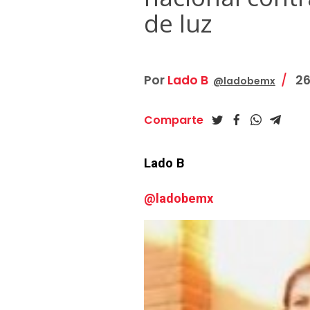
de luz
Por
Lado B
26
@ladobemx
Comparte
Lado B
@ladobemx