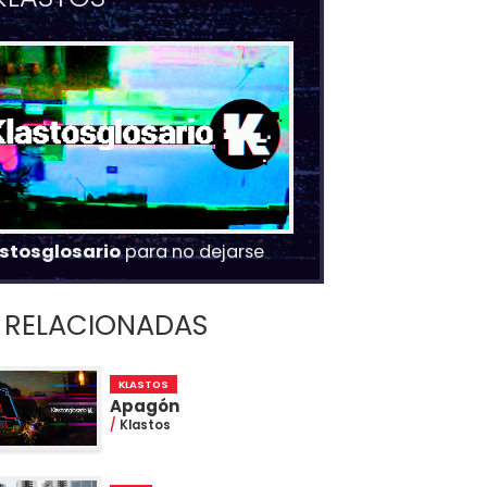
stosglosario
para no dejarse
RELACIONADAS
KLASTOS
Apagón
Klastos