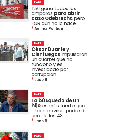
PAÍS
INAI gana todos los
amparos
para abrir
caso Odebrecht
, pero
FGR aún no lo hace
Animal Politico
PAÍS
César Duarte y
Cienfuegos
impulsaron
un cuartel que no
funcionó y es
investigado por
corrupción
Lado B
PAÍS
La búsqueda de un
hijo
es más fuerte que
el coronavirus: padre de
uno de los 43
Lado B
PAÍS