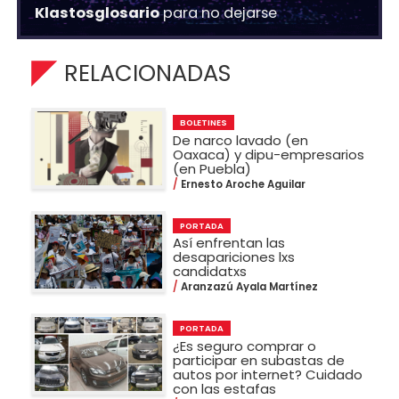
Klastosglosario
para no dejarse
RELACIONADAS
BOLETINES
De narco lavado (en
Oaxaca) y dipu-empresarios
(en Puebla)
Ernesto Aroche Aguilar
PORTADA
Así enfrentan las
desapariciones lxs
candidatxs
Aranzazú Ayala Martínez
PORTADA
¿Es seguro comprar o
participar en subastas de
autos por internet? Cuidado
con las estafas