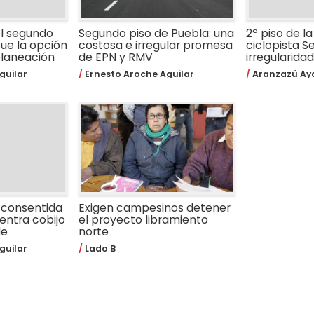
l segundo
Segundo piso de Puebla: una
2º piso de la
fue la opción
costosa e irregular promesa
ciclopista S
planeación
de EPN y RMV
irregularida
guilar
Ernesto Aroche Aguilar
Aranzazú Aya
 consentida
Exigen campesinos detener
entra cobijo
el proyecto libramiento
le
norte
guilar
Lado B