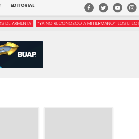
S
EDITORIAL
RMENTA
“YA NO RECONOZCO A MI HERMANO”: LOS EFECTOS DE 