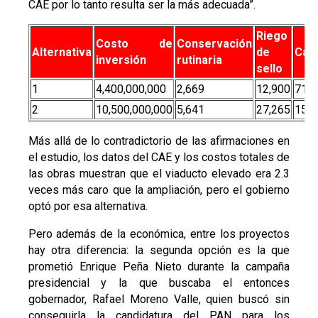
CAE por lo tanto resulta ser la más adecuada”.
Riego
Costo de
Conservación
Alternativa
de
Car
inversión
rutinaria
sello
1
4,400,000,000
2,669
12,900
71,1
2
10,500,000,000
5,641
27,265
150,
Más allá de lo contradictorio de las afirmaciones en
el estudio, los datos del CAE y los costos totales de
las obras muestran que el viaducto elevado era 2.3
veces más caro que la ampliación, pero el gobierno
optó por esa alternativa.
Pero además de la económica, entre los proyectos
hay otra diferencia: la segunda opción es la que
prometió Enrique Peña Nieto durante la campaña
presidencial y la que buscaba el entonces
gobernador, Rafael Moreno Valle, quien buscó sin
conseguirla la candidatura del PAN para los