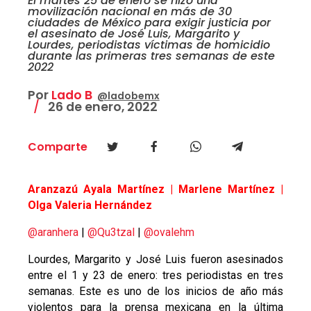
El martes 25 de enero se hizo una
movilización nacional en más de 30
ciudades de México para exigir justicia por
el asesinato de José Luis, Margarito y
Lourdes, periodistas víctimas de homicidio
durante las primeras tres semanas de este
2022
Por
Lado B
@ladobemx
26 de enero, 2022
Comparte
Aranzazú Ayala Martínez |
Marlene Martínez |
Olga Valeria Hernández
@aranhera
|
@Qu3tzal
|
@ovalehm
Lourdes, Margarito y José Luis fueron asesinados
entre el 1 y 23 de enero: tres periodistas en tres
semanas. Este es uno de los inicios de año más
violentos para la prensa mexicana en la última