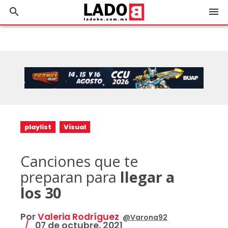
search
menu
playlist
Visual
Canciones que te
preparan para
llegar a
los 30
Por
Valeria Rodríguez
@Varona92
07 de octubre, 2021