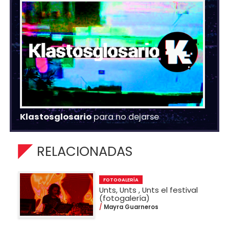
Klastosglosario
para no dejarse
RELACIONADAS
FOTOGALERÍA
Unts, Unts , Unts el festival
(fotogalería)
Mayra Guarneros