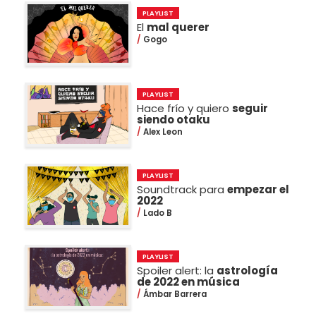
PLAYLIST
El
mal querer
Gogo
PLAYLIST
Hace frío y quiero
seguir
siendo otaku
Alex Leon
PLAYLIST
Soundtrack para
empezar el
2022
Lado B
PLAYLIST
Spoiler alert: la
astrología
de 2022 en música
Ámbar Barrera