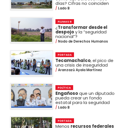
días? Cifras no coinciden
Lado B
PLUMAS B
¿
Transformar desde el
despojo
y la “seguridad
nacional”?
Nodo de Derechos Humanos
PORTADA
Tecamachalco
, el pico de
una crisis de inseguridad
Aranzazú Ayala Martínez
POLÍTICA
Engañoso
que un diputado
pueda crear un fondo
estatal para la seguridad
Lado B
PORTADA
Menos
recursos federales