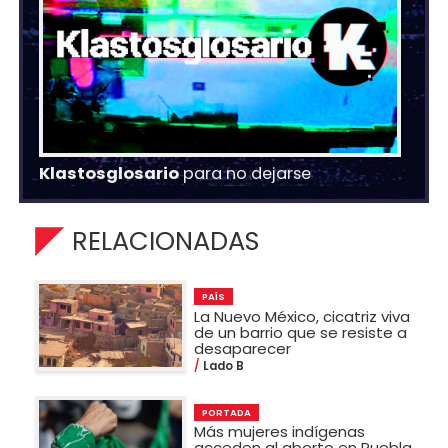
Klastosglosario
para no dejarse
RELACIONADAS
PAÍS
La Nuevo México, cicatriz viva
de un barrio que se resiste a
desaparecer
Lado B
PORTADA
Más mujeres indígenas
acceden al aborto en Puebla