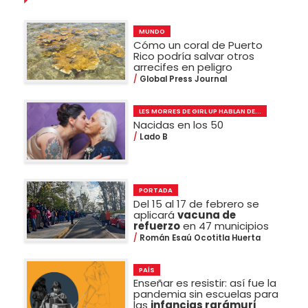
MUNDO
Cómo un coral de Puerto
Rico podría salvar otros
arrecifes en peligro
Global Press Journal
LES MORRES DE GIRL UP HABLAN DE...
Nacidas en los 50
Lado B
PORTADA
Del 15 al 17 de febrero se
aplicará
vacuna de
refuerzo
en 47 municipios
Román Esaú Ocotitla Huerta
PAÍS
Enseñar es resistir: así fue la
pandemia sin escuelas para
las
infancias rarámuri