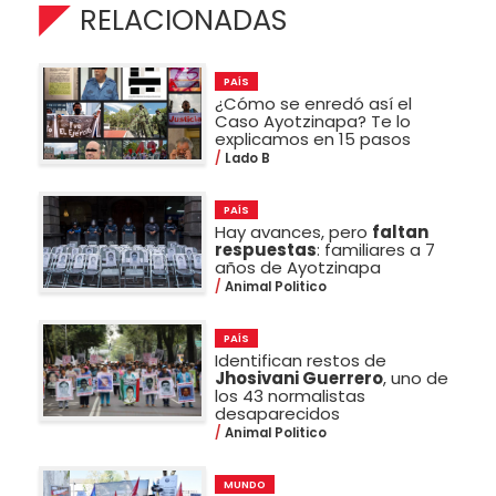
RELACIONADAS
PAÍS
¿Cómo se enredó así el
Caso Ayotzinapa? Te lo
explicamos en 15 pasos
Lado B
PAÍS
Hay avances, pero
faltan
respuestas
: familiares a 7
años de Ayotzinapa
Animal Politico
PAÍS
Identifican restos de
Jhosivani Guerrero
, uno de
los 43 normalistas
desaparecidos
Animal Politico
MUNDO