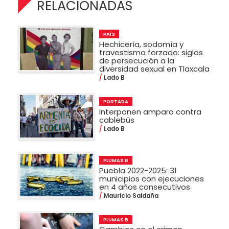
RELACIONADAS
PAÍS
Hechicería, sodomía y
travestismo forzado: siglos
de persecución a la
diversidad sexual en Tlaxcala
Lado B
PORTADA
Interponen amparo contra
cablebús
Lado B
PLUMAS B
Puebla 2022-2025: 31
municipios con ejecuciones
en 4 años consecutivos
Mauricio Saldaña
PLUMAS B