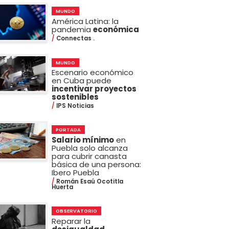
MUNDO
América Latina: la
pandemia
económica
Connectas .
MUNDO
Escenario económico
en Cuba puede
incentivar proyectos
sostenibles
IPS Noticias
PORTADA
Salario mínimo
en
Puebla solo alcanza
para cubrir canasta
básica de una persona:
Ibero Puebla
Román Esaú Ocotitla
Huerta
OBSERVATORIO
Reparar la