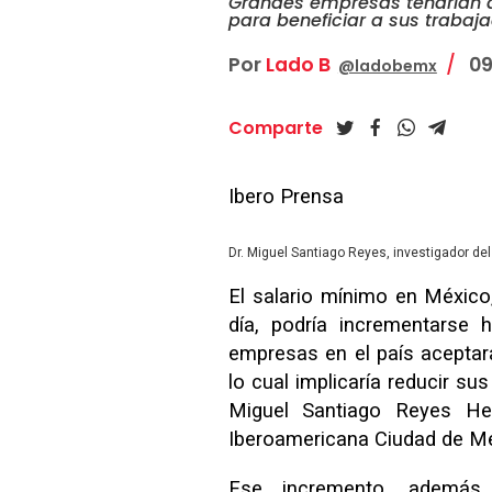
Grandes empresas tendrían q
para beneficiar a sus trabaj
Por
Lado B
09
@ladobemx
Comparte
Ibero Prensa
Dr. Miguel Santiago Reyes, investigador de
El salario mínimo en México
día, podría incrementarse 
empresas en el país aceptara
lo cual implicaría reducir s
Miguel Santiago Reyes He
Iberoamericana Ciudad de Mé
Ese incremento, además