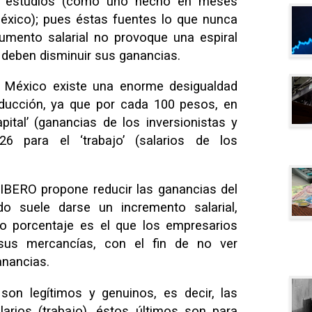
os estudios (como uno hecho en meses
éxico); pues éstas fuentes lo que nunca
umento salarial no provoque una espiral
s deben disminuir sus ganancias.
n México existe una enorme desigualdad
oducción, ya que por cada 100 pesos, en
ital’ (ganancias de los inversionistas y
 para el ‘trabajo’ (salarios de los
 IBERO propone reducir las ganancias del
do suele darse un incremento salarial,
 porcentaje es el que los empresarios
sus mercancías, con el fin de no ver
anancias.
on legítimos y genuinos, es decir, las
larios (trabajo), éstos últimos son para