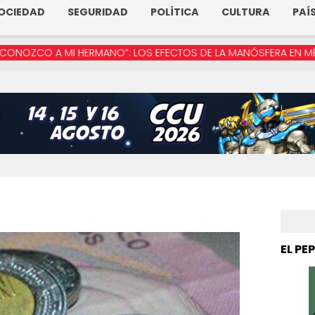
OCIEDAD
SEGURIDAD
POLÍTICA
CULTURA
PAÍ
 MI HERMANO”: LOS EFECTOS DE LA MANÓSFERA EN MÉXICO
“MU
EL PE