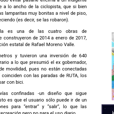
 a lo ancho de la ciclopista, que si bien
s lamparitas muy bonitas a nivel de piso,
iendo (es decir, se las robaron).
olula es una de las cuatro obras de
 se construyeron de 2014 a enero de 2017,
ción estatal de Rafael Moreno Valle.
etros y tuvieron una inversión de 640
ario a lo que presumió el ex gobernador,
” de movilidad, pues no están conectadas
í coinciden con las paradas de RUTA, los
ar con bici.
vías confinadas -un diseño que sigue
esto es que el usuario sólo puede ir de un
nes para “entrar” y “salir”, lo que las
ecreación pero no para el uso diario.