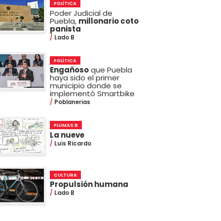
POLÍTICA
Poder Judicial de
Puebla,
millonario coto
panista
Lado B
POLÍTICA
Engañoso
que Puebla
haya sido el primer
municipio donde se
implementó Smartbike
Poblanerias
PLUMAS B
La nueve
Luis Ricardo
CULTURA
Propulsión humana
Lado B