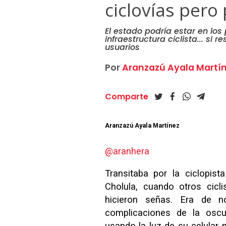
ciclovías pero
El estado podría estar en los
infraestructura ciclista... si
usuarios
Por
Aranzazú Ayala Martí
Comparte
Aranzazú Ayala Martínez
@aranhera
Transitaba por la ciclopist
Cholula, cuando otros cicli
hicieron señas. Era de 
complicaciones de la oscur
usando la luz de su celular 