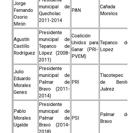
Jorge
municipal de
Cañada
Fernando
PAN
Quecholac
Morelos
Osorio
2011-2014
Mirón
Presidente
Coalición
Agustín
municipal de
Unidos para
Tepanco de
Castillo
Tepanco de
Ganar (PRI-
Lopez
Rodríguez
López (2008-
PVEM)
2011)
Presidente
Julio
municipal de
Tlacotepec
Eduardo
Palmar de
PRI
de Benito
Morales
Bravo (2011-
Juárez
Genes
2014)
Presidente
Pablo
municipal de
Palmar de
Morales
Palmar de
PSI
Bravo
Ugalde
Bravo (2014-
2018)