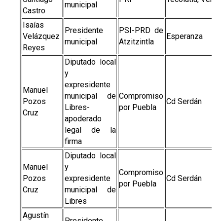
municipal
Castro
Isaías
Presidente
PSI-PRD de
Velázquez
Esperanza
municipal
Atzitzintla
Reyes
Diputado local
y
expresidente
Manuel
municipal de
Compromiso
Pozos
Cd Serdán
Libres-
por Puebla
Cruz
apoderado
legal de la
firma
Diputado local
Manuel
y
Compromiso
Pozos
expresidente
Cd Serdán
por Puebla
Cruz
municipal de
Libres
Agustín
Presidente