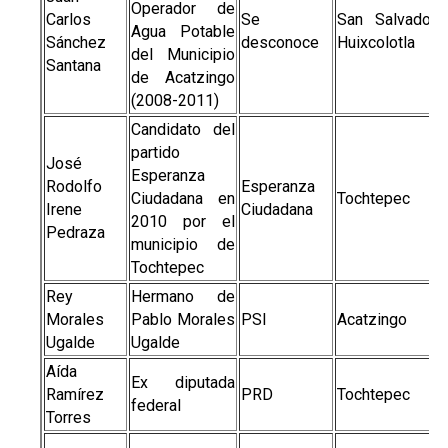
Operador de
Carlos
Se
San Salvador
Agua Potable
Sánchez
desconoce
Huixcolotla
del Municipio
Santana
de Acatzingo
(2008-2011)
Candidato del
partido
José
Esperanza
Rodolfo
Esperanza
Ciudadana en
Tochtepec
Irene
Ciudadana
2010 por el
Pedraza
municipio de
Tochtepec
Rey
Hermano de
Morales
Pablo Morales
PSI
Acatzingo
Ugalde
Ugalde
Aída
Ex diputada
Ramírez
PRD
Tochtepec
federal
Torres