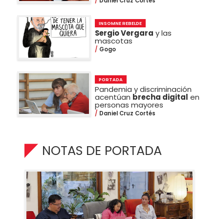
Daniel Cruz Cortés
INSOMNE REBELDE
Sergio Vergara
y las
mascotas
Gogo
PORTADA
Pandemia y discriminación
acentúan
brecha digital
en
personas mayores
Daniel Cruz Cortés
NOTAS DE PORTADA